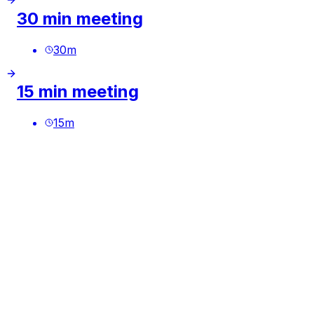
30 min meeting
30
m
15 min meeting
15
m